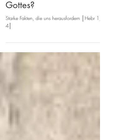
Der Brief an die Hebräer
H02 Wer ist der Sohn
Gottes?
Starke Fakten, die uns herausfordern │Hebr 1,1-
4│