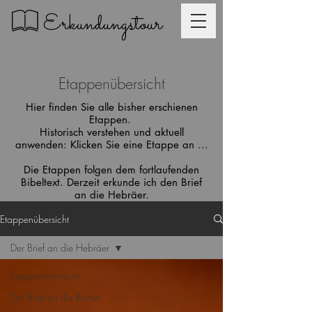
Erkundungstour
Etappenübersicht
Hier finden Sie alle bisher erschienen
Etappen.
Historisch verstehen und aktuell
anwenden: Klicken Sie eine Etappe an ...
Die Etappen folgen dem fortlaufenden
Bibeltext. Derzeit erkunde ich den Brief
an die Hebräer.
Etappenübersicht
Der Brief an die Hebräer
Etappenübersicht
Der Brief an die Römer