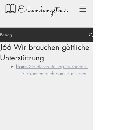
Erkundungstour
Beitrag
J66 Wir brauchen göttliche
Unterstützung
► 
Hören
 Sie diesen Beitrag im Podcast.
Sie können auch parallel mitlesen.