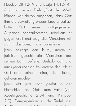
Hesekiel 28,12-19 und Jesaja 14,12-14)
. 
Aufgrund seines Titels „Fürst der Welt“ 
können wir davon ausgehen, dass Gott 
ihm die Verwaltung unserer Erde anvertraut 
hatte. Statt seinen gottgegebenen 
Aufgaben nachzukommen, rebellierte er 
gegen Gott und zog die Menschen mit 
sich in das Böse, in die Gottesferne. 
Jesus besiegte den Teufel, indem er 
juristisch gerecht die Menschen aus 
seinem Bann befreite. Deshalb darf und 
muss jeder Mensch frei entscheiden, ob er 
Gott oder seinem Feind, dem Teufel, 
gehören möchte. 
Jesus lebt jetzt hoch geehrt in der 
Herrlichkeit bei Gott, dem Vater 
(vgl. 
Apostelgeschichte 2,34 und Philipper 
2,9)
. Demgegenüber ist der Teufel, der 