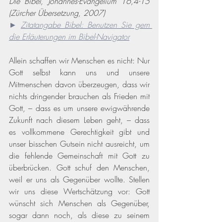
Die Bibel, Johannes-Evangelium 16,4-15 
(Zürcher Übersetzung, 2007)
► 
Zitatangabe Bibel: Benutzen Sie gern 
die Erläuterungen im Bibel-Navigator
Allein schaffen wir Menschen es nicht: Nur 
Gott selbst kann uns und unsere 
Mitmenschen davon überzeugen, dass wir 
nichts dringender brauchen als Frieden mit 
Gott, – dass es um unsere ewigwährende 
Zukunft nach diesem Leben geht, – dass 
es vollkommene Gerechtigkeit gibt und 
unser bisschen Gutsein nicht ausreicht, um 
die fehlende Gemeinschaft mit Gott zu 
überbrücken. Gott schuf den Menschen, 
weil er uns als Gegenüber wollte. Stellen 
wir uns diese Wertschätzung vor: Gott 
wünscht sich Menschen als Gegenüber, 
sogar dann noch, als diese zu seinem 