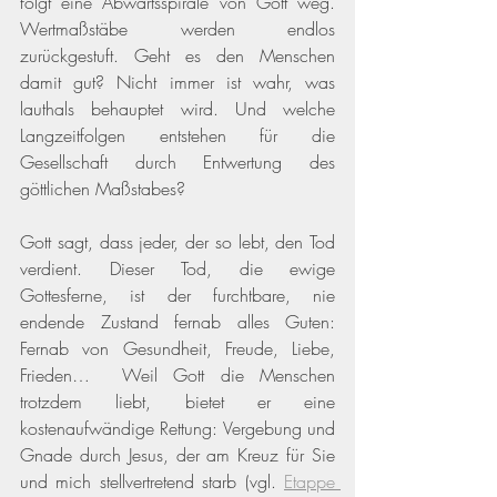
folgt eine Abwärtsspirale von Gott weg. 
Wertmaßstäbe werden endlos 
zurückgestuft. Geht es den Menschen 
damit gut? Nicht immer ist wahr, was 
lauthals behauptet wird. Und welche 
Langzeitfolgen entstehen für die 
Gesellschaft durch Entwertung des 
göttlichen Maßstabes? 
Gott sagt, dass jeder, der so lebt, den Tod 
verdient. Dieser Tod, die ewige 
Gottesferne, ist der furchtbare, nie 
endende Zustand fernab alles Guten: 
Fernab von Gesundheit, Freude, Liebe, 
Frieden…  Weil Gott die Menschen 
trotzdem liebt, bietet er eine 
kostenaufwändige Rettung: Vergebung und 
Gnade durch Jesus, der am Kreuz für Sie 
und mich stellvertretend starb 
(vgl. 
Etappe 