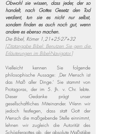
Obwohl sie wissen, dass jeder, der so 
handelt, nach Gottes Gesetz den Tod 
verdient, tun sie es nicht nur selbst, 
sondern finden es auch noch gut, wenn 
andere es ebenso machen.
Die Bibel, Römer 1,21+25-27+32 
[Zitatangabe Bibel: Benutzen Sie gern die 
Erläuterungen im Bibel-Navigator.]
Vielleicht kennen Sie folgende 
philosophische Aussage: ‚Der Mensch ist 
das Maß aller Dinge.‘ Sie stammt von 
Protagoras, der im 5. Jh. v. Chr. lebte. 
Dieser Gedanke prägt unser 
gesellschaftliches Miteinander. Wenn wir 
jedoch festlegen, dass statt Gott der 
Mensch die maßgebende Stelle einnimmt, 
lehnen wir zugleich die Autorität des 
Schöpfergottes ab, der absolute Maßstäbe 