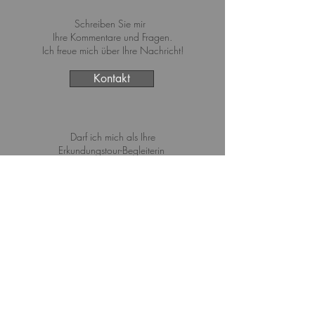
Schreiben Sie mir
Ihre Kommentare und Fragen.
Ich freue mich über Ihre Nachricht!
Kontakt
Darf ich mich als Ihre
Erkundungstour-Begleiterin
vorstellen?
Über mich ...