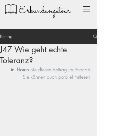
Erkundungstour
Beitrag
J47 Wie geht echte
Toleranz?
► 
Hören
 Sie diesen Beitrag im Podcast.
Sie können auch parallel mitlesen.