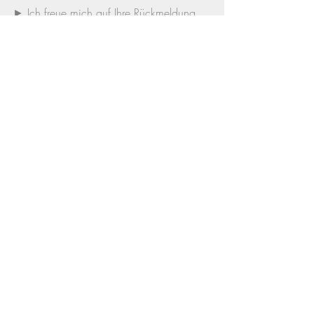
► 
Ich freue mich auf Ihre Rückmeldung
►
Zur Etappenübersicht 
Römerbrief
Der Brief an die Römer
Aktuelle Beiträge
Alle ansehen