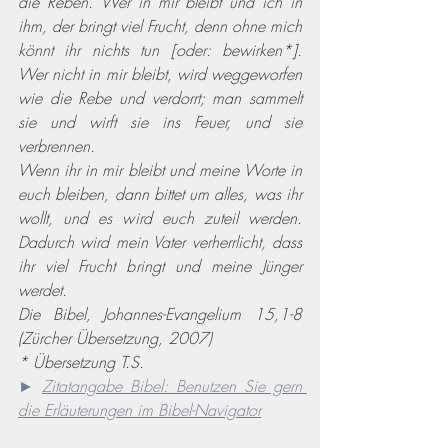
die Reben. Wer in mir bleibt und ich in 
ihm, der bringt viel Frucht, denn ohne mich 
könnt ihr nichts tun [
oder:
 bewirken*]. 
Wer nicht in mir bleibt, wird weggeworfen 
wie die Rebe und verdorrt; man sammelt 
sie und wirft sie ins Feuer, und sie 
verbrennen.
Wenn ihr in mir bleibt und meine Worte in 
euch bleiben, dann bittet um alles, was ihr 
wollt, und es wird euch zuteil werden. 
Dadurch wird mein Vater verherrlicht, dass 
ihr viel Frucht bringt und meine Jünger 
werdet.
Die Bibel, Johannes-Evangelium 15,1-8 
(Zürcher Übersetzung, 2007) 
* Übersetzung T.S.
► 
Zitatangabe Bibel: Benutzen Sie gern 
die Erläuterungen im Bibel-Navigator