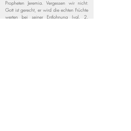
Propheten Jeremia. Vergessen wir nicht: 
Gott ist gerecht, er wird die echten Früchte 
werten bei seiner Entlohnung 
(vgl. 2. 
Korinther 5,10)
. Er möchte uns zu 
reichlicher und guter Frucht verhelfen, 
deshalb verspricht Jesus hier garantierte 
Gebetserhörung. 
In diesem Sinn dürfen wir mutige Bitten 
wagen. Wir brauchen Kernkompetenzen, 
damit wir in Gottes Reich etwas bewirken 
können. Vor allem brauchen wir intensive 
Jesus-Beziehung. So ehren wir Gott mit 
unserem ganzen Leben!
Tamara Schüppel
► 
Ich freue mich auf Ihre Rückmeldung
                ► 
Zur Etappenübersicht 