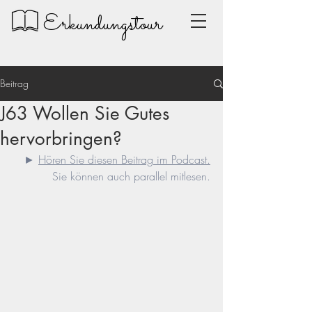
Erkundungstour
Beitrag
J63 Wollen Sie Gutes
hervorbringen?
► 
Hören Sie diesen Beitrag im Podcast.
Sie können auch parallel mitlesen.