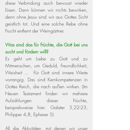
diese Verbindung auch bewusst wieder 
lösen. Dann können wir nichts bewirken, 
denn ohne Jesus sind wir aus Gottes Sicht 
geistlich tot. Und eine solche Rebe ohne 
Frucht entfernt der Weingärtner.
Was sind das für Früchte, die Gott bei uns 
sucht und fördern will?
Es geht um Liebe zu Gott und zu 
Mitmenschen, um Geduld, Freundlichkeit, 
Weisheit ...  Für Gott sind innere Werte 
vorrangig. Das sind Kernkompetenzen in 
Gottes Reich, die nach außen wirken. 
(Im 
Neuen Testament finden wir mehrere 
Aufzählungen dieser Früchte, 
beispielsweise hier: Galater 5,22-23; 
Philipper 4,8, Epheser 5) 
All die Aktivitäten, mit denen wir unser 