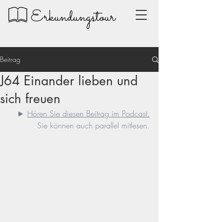
Erkundungstour
Beitrag
J64 Einander lieben und
sich freuen
► 
Hören Sie diesen Beitrag im Podcast.
Sie können auch parallel mitlesen.