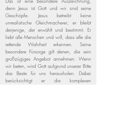
Das ist eine besondere Auszeichnung, 
denn Jesus ist Gott und wir sind seine 
Geschöpfe. Jesus betreibt keine 
unrealistische Gleichmacherei; er bleibt 
derjenige, der erwählt und bestimmt. Er 
liebt alle Menschen und will, dass alle die 
rettende Wahrheit erkennen. Seine 
besondere Fürsorge gilt denen, die sein 
großzügiges Angebot annehmen: Wenn 
wir beten, wird Gott aufgrund unserer Bitte 
das Beste für uns herausholen. Dabei 
berücksichtigt er die komplexen 
vergangenen, gegenwärtigen und 
zukünftigen Zusammenhänge einer 
gesamten Menschheitsgeschichte. Zudem 
beabsichtigt Jesus, seine Freunde einmal 
von allen Verletzungen vollkommen zu 
heilen. Er wird sich persönlich um uns 
kümmern und sogar jede einzelne Träne 