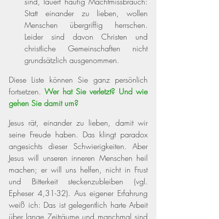
sind, lauert häufig Machtmissbrauch:  
Statt einander zu lieben, wollen 
Menschen übergriffig herrschen. 
Leider sind davon Christen und 
christliche Gemeinschaften nicht 
grundsätzlich ausgenommen.
Diese Liste können Sie ganz persönlich 
fortsetzen. 
Wer hat Sie verletzt? Und wie 
gehen Sie damit um?
Jesus rät, einander zu lieben, damit wir 
seine Freude haben. Das klingt paradox 
angesichts dieser Schwierigkeiten. Aber 
Jesus will unseren inneren Menschen heil 
machen; er will uns helfen, nicht in Frust 
und Bitterkeit steckenzubleiben 
(vgl. 
Epheser 4,31-32)
. Aus eigener Erfahrung 
weiß ich: Das ist gelegentlich harte Arbeit 
über lange Zeiträume und manchmal sind 