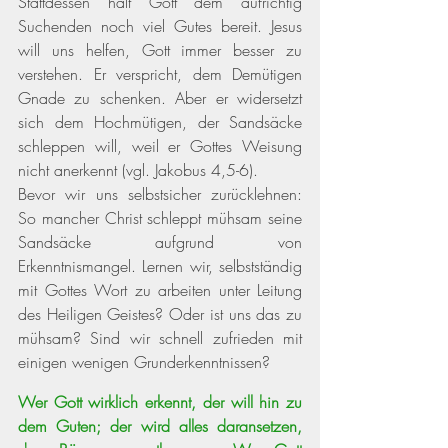
Stattdessen hält Gott dem aufrichtig 
Suchenden noch viel Gutes bereit. Jesus 
will uns helfen, Gott immer besser zu 
verstehen. Er verspricht, dem Demütigen 
Gnade zu schenken. Aber er widersetzt 
sich dem Hochmütigen, der Sandsäcke 
schleppen will, weil er Gottes Weisung 
nicht anerkennt 
(vgl. Jakobus 4,5-6)
. 
Bevor wir uns selbstsicher zurücklehnen: 
So mancher Christ schleppt mühsam seine 
Sandsäcke aufgrund von 
Erkenntnismangel. Lernen wir, selbstständig 
mit Gottes Wort zu arbeiten unter Leitung 
des Heiligen Geistes? Oder ist uns das zu 
mühsam? Sind wir schnell zufrieden mit 
einigen wenigen Grunderkenntnissen? 
Wer Gott wirklich erkennt, der will hin zu 
dem Guten; der wird alles daransetzen, 