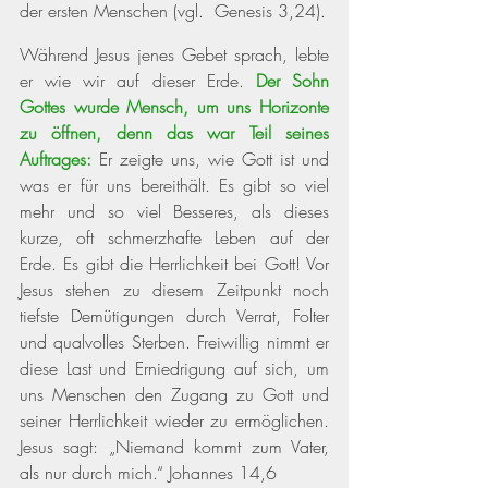
der ersten Menschen 
(vgl.  Genesis 3,24)
. 
Während Jesus jenes Gebet sprach, lebte 
er wie wir auf dieser Erde. 
Der Sohn 
Gottes wurde Mensch, um uns Horizonte 
zu öffnen, denn das war Teil seines 
Auftrages:
 Er zeigte uns, wie Gott ist und 
was er für uns bereithält. Es gibt so viel 
mehr und so viel Besseres, als dieses 
kurze, oft schmerzhafte Leben auf der 
Erde. Es gibt die Herrlichkeit bei Gott! Vor 
Jesus stehen zu diesem Zeitpunkt noch 
tiefste Demütigungen durch Verrat, Folter 
und qualvolles Sterben. Freiwillig nimmt er 
diese Last und Erniedrigung auf sich, um 
uns Menschen den Zugang zu Gott und 
seiner Herrlichkeit wieder zu ermöglichen. 
Jesus sagt: „Niemand kommt zum Vater, 
als nur durch mich.“ 
Johannes 14,6