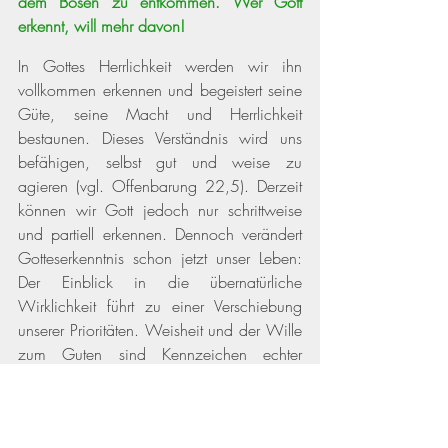
dem Bösen zu entkommen. Wer Gott 
erkennt, will mehr davon!
In Gottes Herrlichkeit werden wir ihn 
vollkommen erkennen und begeistert seine 
Güte, seine Macht und Herrlichkeit 
bestaunen. Dieses Verständnis wird uns 
befähigen, selbst gut und weise zu 
agieren 
(vgl. Offenbarung 22,5)
. Derzeit 
können wir Gott jedoch nur schrittweise 
und partiell erkennen. Dennoch verändert 
Gotteserkenntnis schon jetzt unser Leben: 
Der Einblick in die übernatürliche 
Wirklichkeit führt zu einer Verschiebung 
unserer Prioritäten. Weisheit und der Wille 
zum Guten sind Kennzeichen echter 
Erkenntnis. Und durch Gotteserkenntnis 
können auch wir widerstandsfähiger 
werden in schwierigen Lebensumständen.