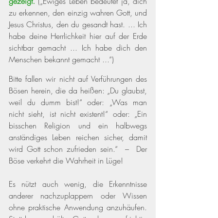
gezeigt.
(„Ewiges Leben bedeutet ja, dich 
zu erkennen, den einzig wahren Gott, und 
Jesus Christus, den du gesandt hast. ... Ich 
habe deine Herrlichkeit hier auf der Erde 
sichtbar gemacht ... Ich habe dich den 
Menschen bekannt gemacht ...“) 
Bitte fallen wir nicht auf Verführungen des 
Bösen herein, die da heißen: „Du glaubst, 
weil du dumm bist!“ oder: „Was man 
nicht sieht, ist nicht existent!“ oder: „Ein 
bisschen Religion und ein halbwegs 
anständiges Leben reichen sicher, damit 
wird Gott schon zufrieden sein.“  –  Der 
Böse verkehrt die Wahrheit in Lüge! 
Es nützt auch wenig, die Erkenntnisse 
anderer nachzuplappern oder Wissen 
ohne praktische Anwendung anzuhäufen. 