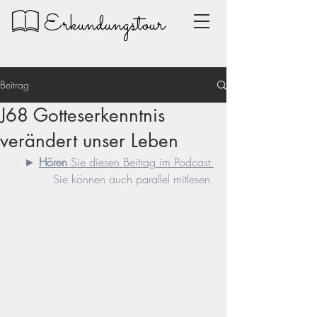
Erkundungstour
Beitrag
J68 Gotteserkenntnis
verändert unser Leben
► 
Hören
 Sie diesen Beitrag im Podcast.
Sie können auch parallel mitlesen.