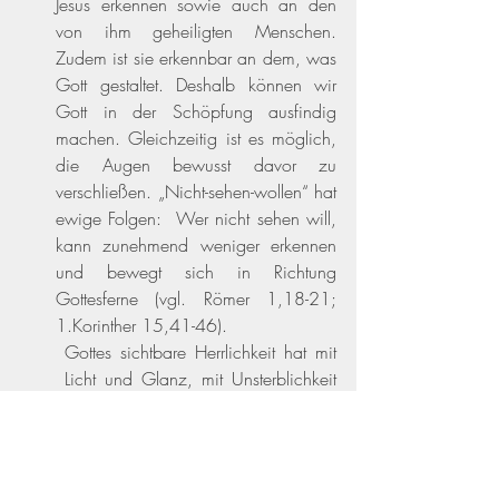
Jesus erkennen sowie auch an den 
von ihm geheiligten Menschen. 
Zudem ist sie erkennbar an dem, was 
Gott gestaltet. Deshalb können wir 
Gott in der Schöpfung ausfindig 
machen. Gleichzeitig ist es möglich, 
die Augen bewusst davor zu 
verschließen. „Nicht-sehen-wollen“ hat 
ewige Folgen:  Wer nicht sehen will, 
kann zunehmend weniger erkennen 
und bewegt sich in Richtung 
Gottesferne 
(vgl. Römer 1,18-21; 
1.Korinther 15,41-46)
. 
Gottes sichtbare Herrlichkeit hat mit 
Licht und Glanz, mit Unsterblichkeit 
und Heil, mit unvorstellbarer 
Schönheit und Ehre zu tun 
(vgl. 
1.Timotheus 6,15-16, Offenbarung 
21-22)
.