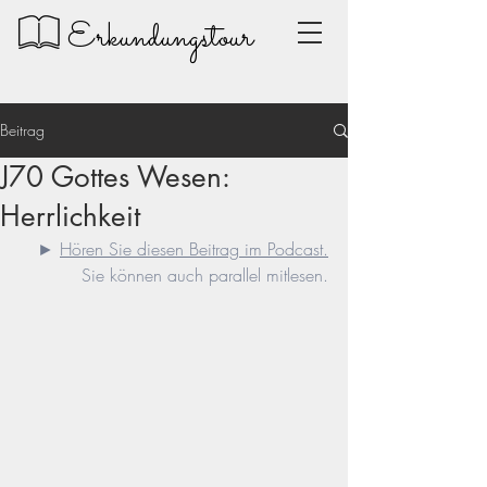
Erkundungstour
Beitrag
J70 Gottes Wesen:
Herrlichkeit
► 
Hören Sie diesen Beitrag im Podcast.
Sie können auch parallel mitlesen.