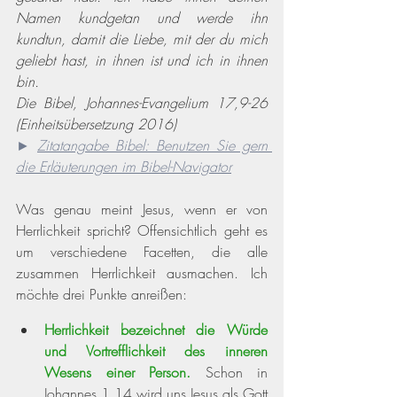
Namen kundgetan und werde ihn 
kundtun, damit die Liebe, mit der du mich 
geliebt hast, in ihnen ist und ich in ihnen 
bin.
Die Bibel, Johannes-Evangelium 17,9-26 
(Einheitsübersetzung 2016)
► 
Zitatangabe Bibel: Benutzen Sie gern 
die Erläuterungen im Bibel-Navigator
Was genau meint Jesus, wenn er von 
Herrlichkeit spricht? Offensichtlich geht es 
um verschiedene Facetten, die alle 
zusammen Herrlichkeit ausmachen. Ich 
möchte drei Punkte anreißen:
Herrlichkeit bezeichnet die Würde 
und Vortrefflichkeit des inneren 
Wesens einer Person.
 Schon in 
Johannes 1,14 wird uns Jesus als Gott 