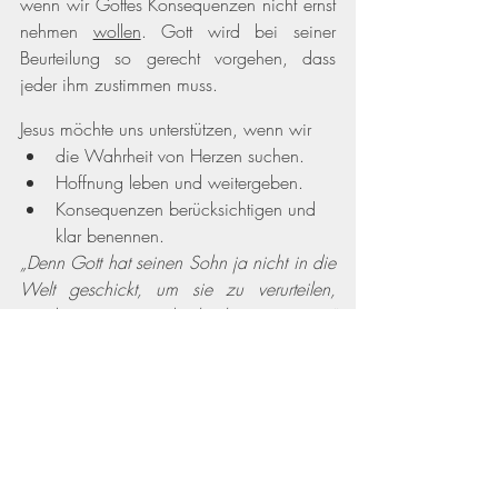
wenn wir Gottes Konsequenzen nicht ernst 
nehmen 
wollen
. Gott wird bei seiner 
Beurteilung so gerecht vorgehen, dass 
jeder ihm zustimmen muss. 
Jesus möchte uns unterstützen, wenn wir 
die Wahrheit von Herzen suchen. 
Hoffnung leben und weitergeben. 
Konsequenzen berücksichtigen und 
klar benennen.
„Denn Gott hat seinen Sohn ja nicht in die 
Welt geschickt, um sie zu verurteilen, 
sondern um sie durch ihn zu retten.“ 
Johannes 3,17
Tamara Schüppel
► 
Ich freue mich auf Ihre Rückmeldung 
► 
Zur Etappenübersicht Johannes-
Evangelium
Johannes-Evangelium