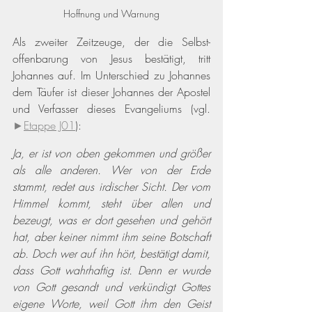
Hoffnung und Warnung
Als zweiter Zeitzeuge, der die Selbst-
offenbarung von Jesus bestätigt, tritt 
Johannes auf. Im Unterschied zu Johannes 
dem Täufer ist dieser Johannes der Apostel 
und Verfasser dieses Evangeliums 
(vgl. 
►
Etappe J01
)
:  
Ja, er ist von oben gekommen und größer 
als alle anderen. Wer von der Erde 
stammt, redet aus irdischer Sicht. Der vom 
Himmel kommt, steht über allen und 
bezeugt, was er dort gesehen und gehört 
hat, aber keiner nimmt ihm seine Botschaft 
ab. Doch wer auf ihn hört, bestätigt damit, 
dass Gott wahrhaftig ist. Denn er wurde 
von Gott gesandt und verkündigt Gottes 
eigene Worte, weil Gott ihm den Geist 