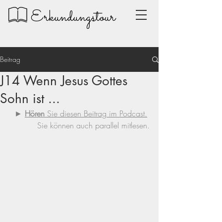
Erkundungstour
Beitrag
J14 Wenn Jesus Gottes
Sohn ist ...
► 
Hören 
Sie diesen Beitrag im Podcast.
Sie können auch parallel mitlesen.