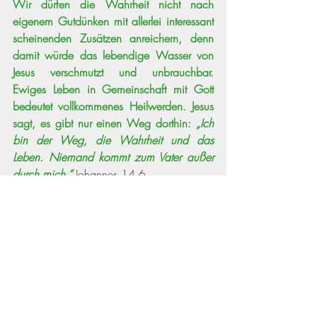
Wir dürfen die Wahrheit nicht nach 
eigenem Gutdünken mit allerlei interessant 
scheinenden Zusätzen anreichern, denn 
damit würde das lebendige Wasser von 
Jesus verschmutzt und unbrauchbar. 
Ewiges Leben in Gemeinschaft mit Gott 
bedeutet vollkommenes Heilwerden. Jesus 
sagt, es gibt nur einen Weg dorthin: 
„Ich 
bin der Weg, die Wahrheit und das 
Leben. Niemand kommt zum Vater außer 
durch mich.“
Johannes 14,6 
Tamara Schüppel
► 
Ich freue mich auf Ihre Rückmeldung
► 
Zur Etappenübersicht Johannes-
Evangelium
Johannes-Evangelium