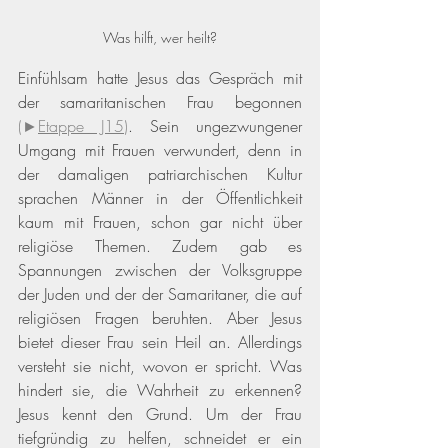
Was hilft, wer heilt?
Einfühlsam hatte Jesus das Gespräch mit 
der samaritanischen Frau begonnen 
(►
Etappe J15
)
. Sein ungezwungener 
Umgang mit Frauen verwundert, denn in 
der damaligen patriarchischen Kultur 
sprachen Männer in der Öffentlichkeit 
kaum mit Frauen, schon gar nicht über 
religiöse Themen. Zudem gab es 
Spannungen zwischen der Volksgruppe 
der Juden und der der Samaritaner, die auf 
religiösen Fragen beruhten. Aber Jesus 
bietet dieser Frau sein Heil an. Allerdings 
versteht sie nicht, wovon er spricht. Was 
hindert sie, die Wahrheit zu erkennen?
Jesus kennt den Grund. Um der Frau 
tiefgründig zu helfen, schneidet er ein 