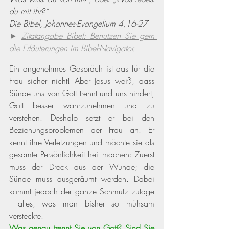
du mit ihr?“
Die Bibel, Johannes-Evangelium 4,16-27
► 
Zitatangabe Bibel: Benutzen Sie gern 
die Erläuterungen im Bibel-Navigator.
Ein angenehmes Gespräch ist das für die 
Frau sicher nicht! Aber Jesus weiß, dass 
Sünde uns von Gott trennt und uns hindert, 
Gott besser wahrzunehmen und zu 
verstehen. Deshalb setzt er bei den 
Beziehungsproblemen der Frau an. Er 
kennt ihre Verletzungen und möchte sie als 
gesamte Persönlichkeit heil machen: Zuerst 
muss der Dreck aus der Wunde; die 
Sünde muss ausgeräumt werden. Dabei 
kommt jedoch der ganze Schmutz zutage 
- alles, was man bisher so mühsam 
versteckte. 
Was genau trennt Sie von Gott? Sind Sie 