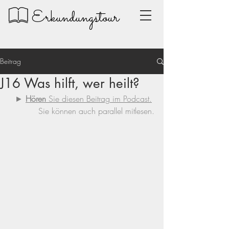
Erkundungstour
Beitrag
J16 Was hilft, wer heilt?
► 
Hören 
Sie diesen Beitrag im Podcast.
Sie können auch parallel mitlesen.