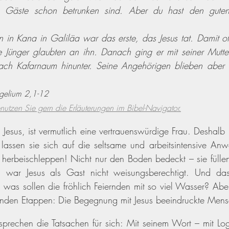
 Gäste schon betrunken sind. Aber du hast den guten 
in Kana in Galiläa war das erste, das Jesus tat. Damit off
ne Jünger glaubten an ihn. Danach ging er mit seiner Mutter
ach Kafarnaum hinunter. Seine Angehörigen blieben aber 
ngelium 2,1-12
nutzen Sie gern die Erläuterungen im Bibel-Navigator.
Jesus, ist vermutlich eine vertrauenswürdige Frau. Deshalb h
 lassen sie sich auf die seltsame und arbeitsintensive Anw
 herbeischleppen! Nicht nur den Boden bedeckt – sie füllen 
h war Jesus als Gast nicht weisungsberechtigt. Und das
n was sollen die fröhlich Feiernden mit so viel Wasser? Abe
nden Etappen: Die Begegnung mit Jesus beeindruckte Mensc
prechen die Tatsachen für sich: Mit seinem Wort – mit Log