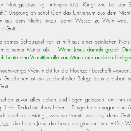
er Naturgesetze 
.
Klingt wie bei der S
(vgl. ►
Etappe J02
)
.“ Ursprünglich schuf Gott das Universum aus dem Nichts.
n aus dem Nichts hinzu, damit Wasser zu Wein wird. Da
st Gott. 
haltsames Schauspiel vor, er hilft aus einer peinlichen Notsi
rhilfe seiner Mutter ab. – 
Wenn Jesus damals gezielt Direk
ch heute eine Vermittlerrolle von Maria und anderen Heilig
 hochwertige Wein nicht für die Hochzeit beschafft worden,
Geschehen ist ein zeichenhafter Beleg: Jesus offenbart si
Gott.
 schon zuvor alles stehen und liegen gelassen, um ihm na
g 1 der To-do-Liste ihres Lebens. Einige hatten sogar eine A
erzeichen best
ätigt, was sie bereits wussten, denn Gott 
. Sie halten Jesus die Treue; sie glauben ihm. – Das Wu
 J08
)