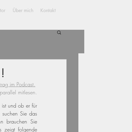
tor
Über mich
Kontakt
!
trag im Podcast.
arallel mitlesen.
st und ob er für 
 suchen Sie das 
nn brauchen Sie 
 zeigt folgende 