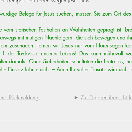
r krempelt sein Leben wegen Jesus um? 
ürdige Belege für Jesus suchen, müssen Sie zum Ort des
vom statischen Festhalten an Wahrheiten geprägt ist, brau
nterwegs mit mutigen Nachfolgern, die sich bewegen und ih
tem zuschauen, lernen wir Jesus nur vom Hörensagen ken
 1 der To-do-Liste unseres Lebens! Das kann mühevoll w
lter damals. Ohne Sicherheiten schufteten die Leute los, nur
le Einsatz lohnte sich. – Auch Ihr voller Einsatz wird sich 
 Ihre Rückmeldung 
                   ► 
Zur Etappenübersicht J