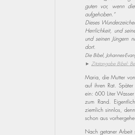
guten vor, wenn die
aufgehoben.“
Dieses Wunderzeichen 
Herrlichkeit, und sei
und seinen Jüngern n
dort.
Die Bibel, Johannes-Eva
► 
Zitatangabe Bibel: Be
Maria, die Mutter von 
auf ihren Rat. Später
ein: 600 Liter Wasser
zum Rand. Eigentlic
ziemlich sinnlos, den
schon aus vorhergehe
Nach getaner Arbeit s