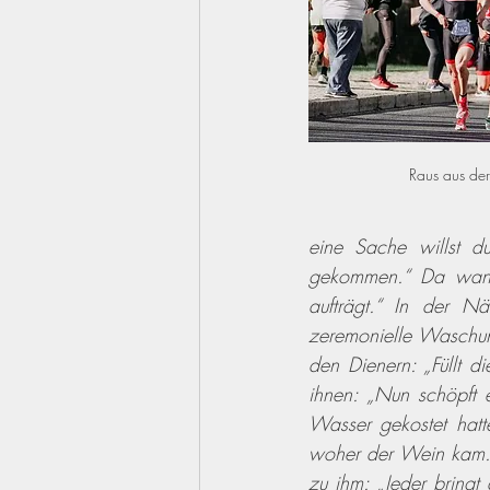
Raus aus der
eine Sache willst du
gekommen.“ Da wandt
aufträgt.“ In der N
zeremonielle Waschung
den Dienern: „Füllt d
ihnen: „Nun schöpft 
Wasser gekostet hatt
woher der Wein kam. 
zu ihm: „Jeder bringt