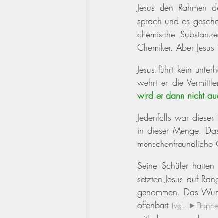
Jesus den Rahmen d
sprach und es geschah
chemische Substanze
Chemiker. Aber Jesus i
Jesus führt kein unter
wehrt er die Vermittle
wird er dann nicht au
Jedenfalls war dieser
in dieser Menge. Das 
menschenfreundliche 
Seine Schüler hatten
setzten Jesus auf Ran
genommen. Das Wund
offenbart 
(vgl. ►
Etappe