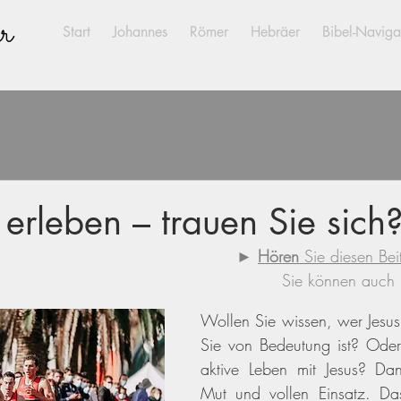
r
Start
Johannes
Römer
Hebräer
Bibel-Naviga
 erleben – trauen Sie sich?
► 
Hören 
Sie diesen Bei
Sie können auch p
Wollen Sie wissen, wer Jesus i
Sie von Bedeutung ist? Oder
aktive Leben mit Jesus? Da
Mut und vollen Einsatz. Das