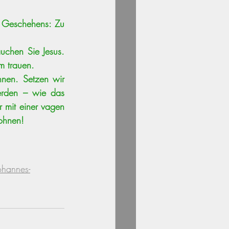
 Geschehens: Zu 
chen Sie Jesus. 
m trauen.
nen. Setzen wir 
erden – wie das 
 mit einer vagen 
lohnen! 
ohannes-