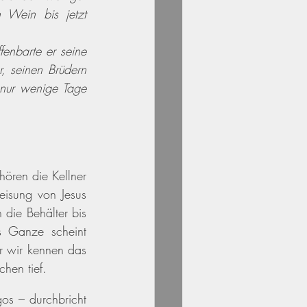
Wein bis jetzt 
enbarte er seine 
, seinen Brüdern 
nur wenige Tage 
ören die Kellner 
eisung von Jesus 
die Behälter bis 
 Ganze scheint 
r wir kennen das 
hen tief. 
os – durchbricht 