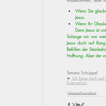
mitbekommen, aber we
Wenn Sie glaubw
Jesus.  
Wenn Ihr Glaube 
Denn Jesus ist u
Solange wir von wei
Jesus doch auf Rang
Befüllen der Steinbehä
Hoffnung. Aber der vol
Tamara Schüppel   
►
 Ich freue mich auf
Evangelium
Johannes-Evangelium