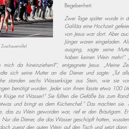
Begebenheit:
Zwei Tage später wurde in d
Galiläa eine Hochzeit gefeiert
von Jesus war dort. Aber auch
Jünger waren eingeladen. Al
 Zuschauerrolle!
ausging, sagte seine Mutte
haben keinen Wein mehr!“ „F
 mich da hineinziehen?“, entgegnete Jesus. „Meine Zeit
e sich seine Mutter an die Diener und sagte: „Tut alle
ähe standen sechs Wasserkrüge aus Stein, wie sie von
en benötigt wurden. Jeder von ihnen fasste etwa 100 Liter
ie Krüge mit Wasser!“ Sie füllten die Gefäße bis zum Rand
etwas und bringt es dem Küchenchef.“ Das machten sie. 
e, das zu Wein geworden war, rief er den Bräutigam. Er w
Nur die Diener, die das Wasser geschöpft hatten, wussten 
 doch zuerst den guten Wein auf den Tisch und setzt dann 